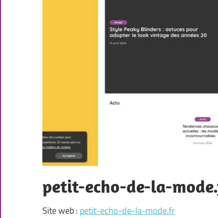
petit-echo-de-la-mode.
Site web :
petit-echo-de-la-mode.fr